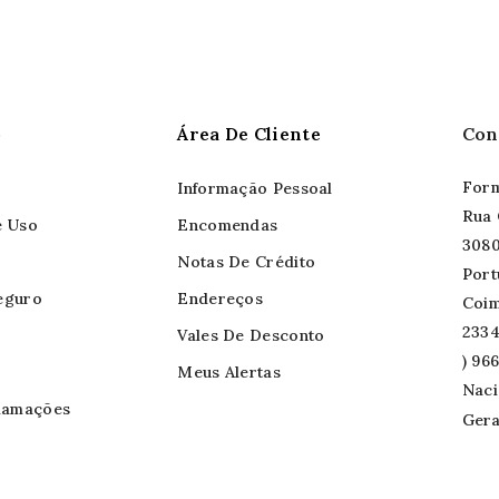
o
Área De Cliente
Con
Form
Informação Pessoal
Rua 
e Uso
Encomendas
3080
Notas De Crédito
Port
eguro
Endereços
Coi
2334
Vales De Desconto
) 96
Meus Alertas
Naci
lamações
Gera