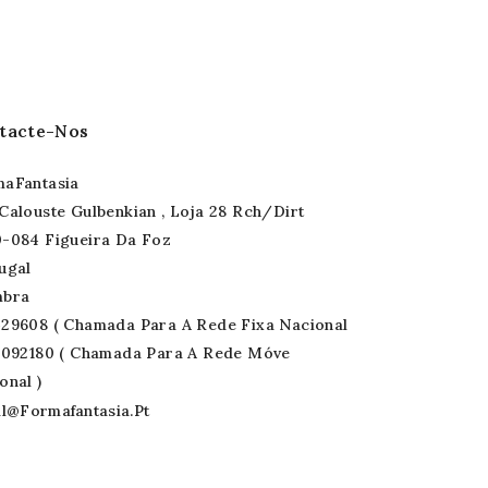
tacte-Nos
aFantasia
Calouste Gulbenkian , Loja 28 Rch/Dirt
-084 Figueira Da Foz
ugal
mbra
29608 ( Chamada Para A Rede Fixa Nacional
6092180 ( Chamada Para A Rede Móve
onal )
l@formafantasia.pt