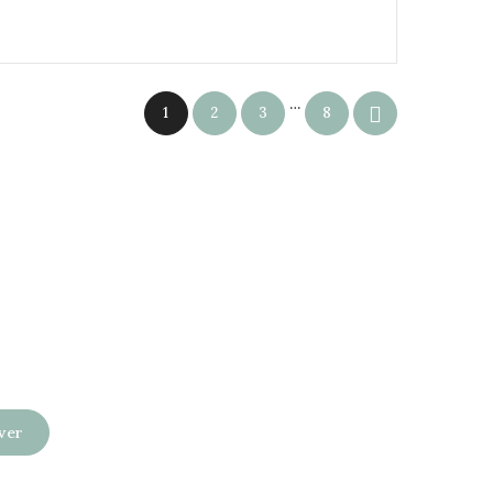
…

1
2
3
8