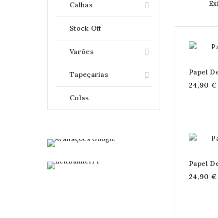
Ex
Calhas

Stock Off
Varões

Papel D
Tapeçarias

24,90 €
Colas
Papel D
24,90 €