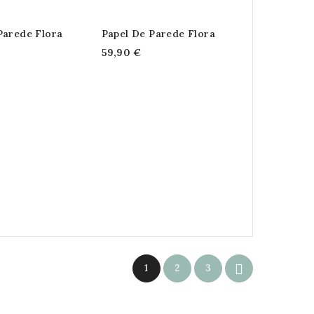
Parede Flora
Papel De Parede Flora
59,90 €

1
2
3