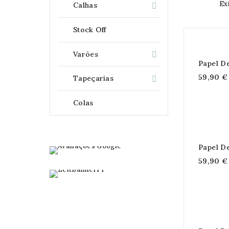
Ex
Calhas

Stock Off
Varões

Papel D
59,90 €
Tapeçarias

Colas
Papel D
59,90 €