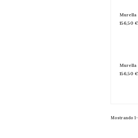
Murella
156,50 
Murella
156,50 
Mostrando 1-2