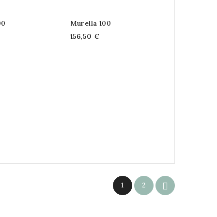
00
Murella 100
156,50 €

1
2