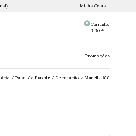

nal)
Minha Conta
0
Carrinho
0,00 €
Promoções
nício
Papel de Parede
Decoração
Murella 100