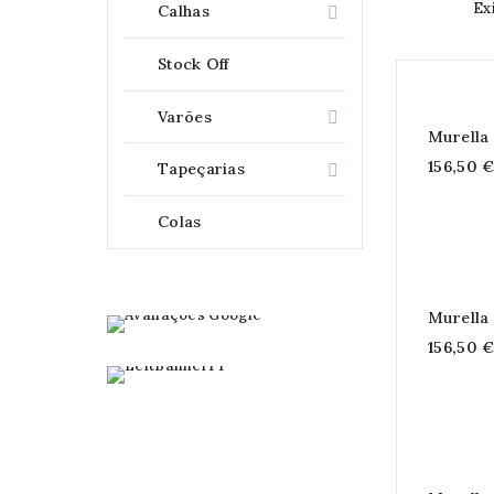
Ex
Calhas

Stock Off
Varões

Murella
156,50 
Tapeçarias

Colas
Murella
156,50 