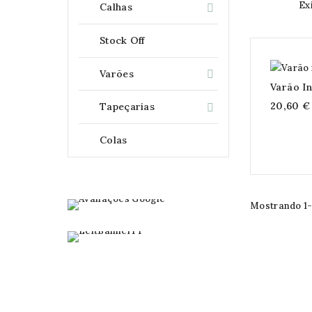
Ex
Calhas

Stock Off
Varões

Varão I
20,60 €
Tapeçarias

Colas
Mostrando 1-4