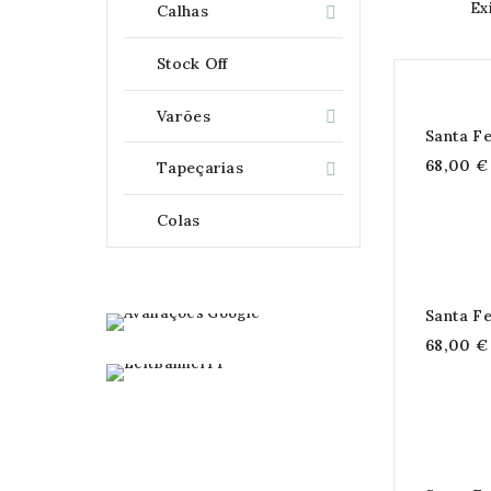
Ex
Calhas

Stock Off
Varões

Santa F
68,00 €
Tapeçarias

Colas
Santa F
68,00 €