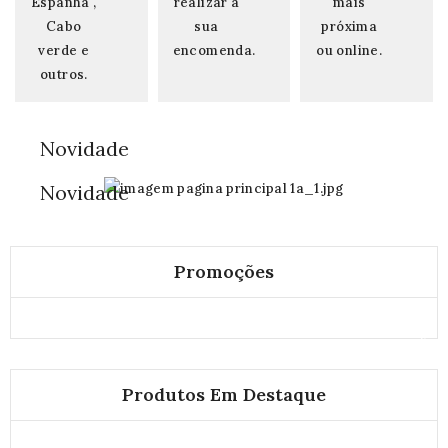
Espanha ,
realizar a
mais
Cabo
sua
próxima
verde e
encomenda.
ou online.
outros.
Novidade
Painéis
Novidade
Decorativos
Calhas
Decorativas
Promoções
SALE
Produtos Em Destaque