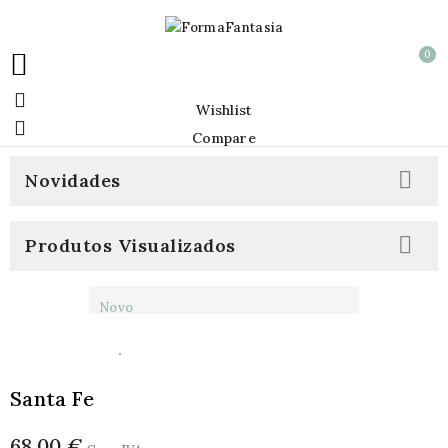
0


Wishlist

Compare

Novidades

Produtos Visualizados
Novo
Santa Fe
68,00 €