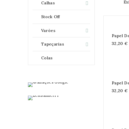
Ex
Calhas

Stock Off
Varões

Papel D
32,20 €
Tapeçarias

Colas
Papel D
32,20 €