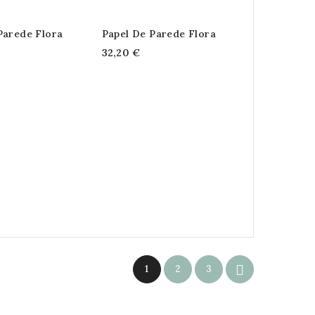
Parede Flora
Papel De Parede Flora
32,20 €

1
2
3