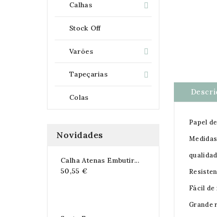
Calhas

Stock Off
Varões

Tapeçarias

Descri
Colas
Papel de
Novidades
Medidas 
qualidad
Calha Atenas Embutir...
50,55 €
Resisten
Fácil de
Grande r