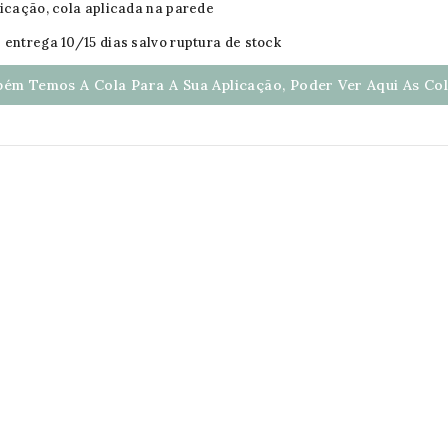
licação, cola aplicada na parede
 entrega 10/15 dias salvo ruptura de stock
ém Temos A Cola Para A Sua Aplicação, Poder Ver Aqui As Cola