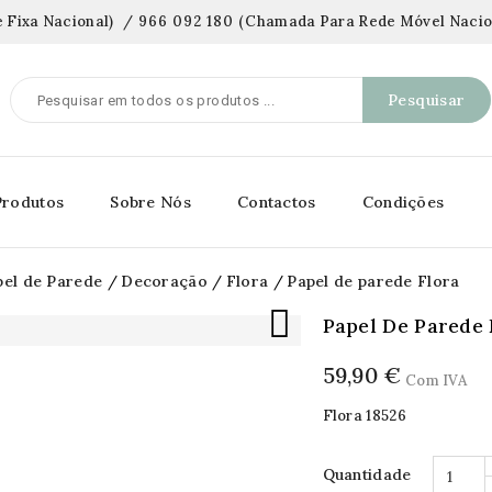
 Fixa Nacional)
/
966 092 180
(
Chamada Para Rede Móvel Nacio
Pesquisar
Produtos
Sobre Nós
Contactos
Condições
pel de Parede
Decoração
Flora
Papel de parede Flora

Papel De Parede 
59,90 €
Com IVA
Flora 18526
Quantidade