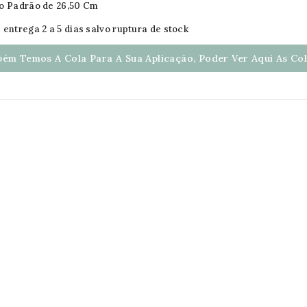
o Padrão de 26,50 Cm
 entrega 2 a 5 dias salvo ruptura de stock
ém Temos A Cola Para A Sua Aplicação, Poder Ver Aqui As Cola