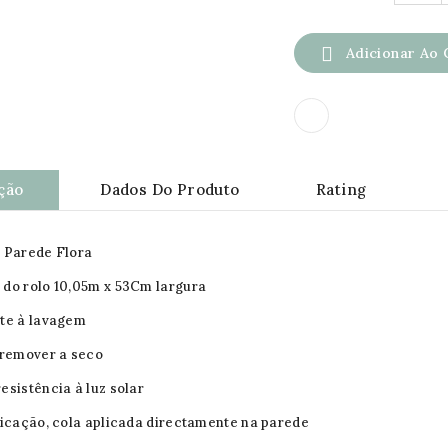

Adicionar Ao 
ção
Dados Do Produto
Rating
 Parede Flora
do rolo 10,05m x 53Cm largura
te à lavagem
 remover a seco
esistência à luz solar
licação, cola aplicada directamente na parede