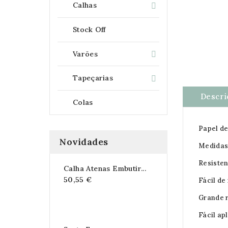
Calhas

Stock Off
Varões

Tapeçarias

Descri
Colas
Papel de
Novidades
Medidas 
Resisten
Calha Atenas Embutir...
50,55 €
Fácil de
Grande r
Fácil ap