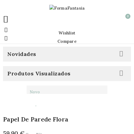
0


Wishlist

Compare

Novidades

Produtos Visualizados
Novo
Papel De Parede Flora
59,90 €