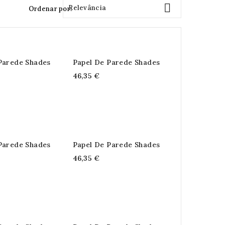

Relevância
Ordenar por:
Parede Shades
Papel De Parede Shades
46,35 €
Parede Shades
Papel De Parede Shades
46,35 €