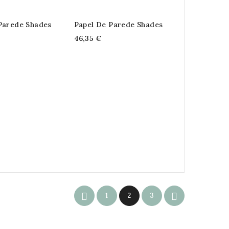
Parede Shades
Papel De Parede Shades
46,35 €


1
2
3