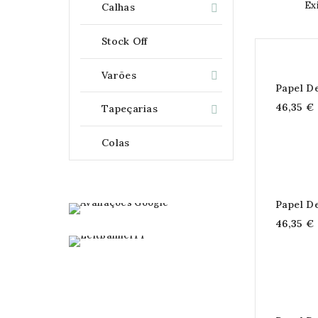
Ex
Calhas

Stock Off
Varões

Papel D
46,35 €
Tapeçarias

Colas
Papel D
46,35 €