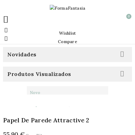
0


Wishlist

Compare

Novidades

Produtos Visualizados
Novo
Papel De Parede Attractive 2
55,90 €