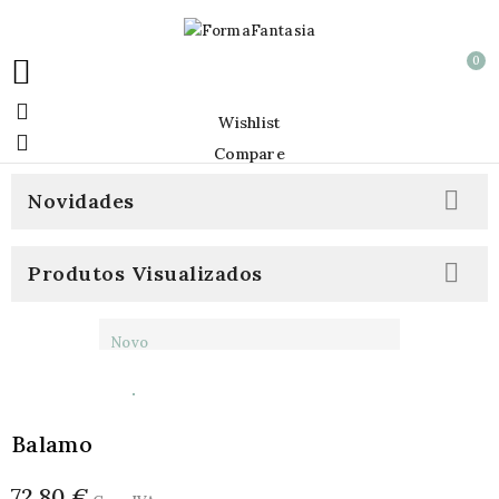
0


Wishlist

Compare

Novidades

Produtos Visualizados
Novo
Balamo
72,80 €