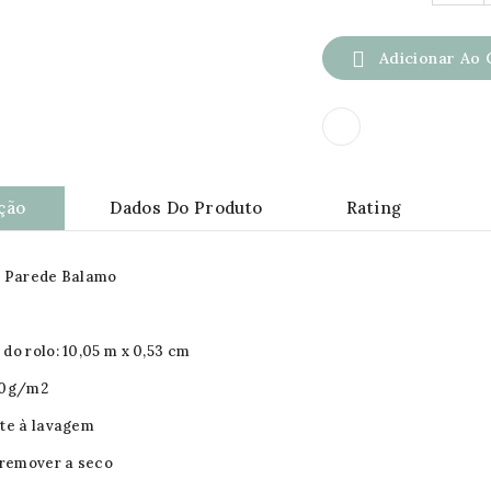

Adicionar Ao 
ção
Dados Do Produto
Rating
e Parede Balamo
do rolo: 10,05 m x 0,53 cm
50g/m2
te à lavagem
 remover a seco