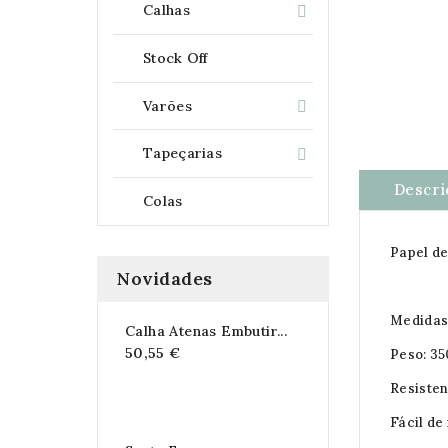
Calhas

Stock Off
Varões

Tapeçarias

Descri
Colas
Papel d
Novidades
Medidas 
Calha Atenas Embutir...
50,55 €
Peso: 3
Resisten
Fácil de