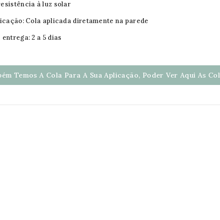
esistência à luz solar
licação: Cola aplicada diretamente na parede
 entrega: 2 a 5 dias
ém Temos A Cola Para A Sua Aplicação, Poder Ver Aqui As Cola