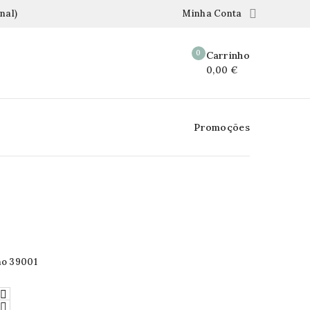

nal)
Minha Conta
0
Carrinho
0,00 €
Promoções
mo 39001