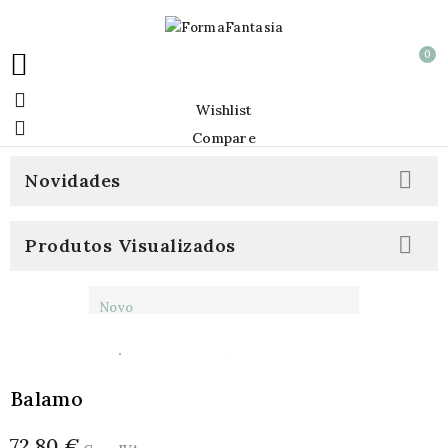
0


Wishlist

Compare

Novidades

Produtos Visualizados
Novo
Balamo
72,80 €