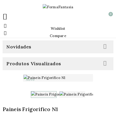
0


Wishlist

Compare

Novidades

Produtos Visualizados
Novo
Paineis Frigorifico N1