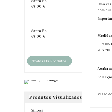
Santa Fe
Uma vez 
68,00 €
com que 
Importan
Santa Fe
Medidas
68,00 €
65 x 185
70 x 20
Todos Os Produtos
Acabame
Selecçio
Prazo de
Produtos Visualizados
Sintesi