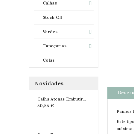
Calhas

Stock Off
Varões

Tapeçarias

Colas
Novidades
Descri
Calha Atenas Embutir...
50,55 €
Paineis 
Este tip
máxima r