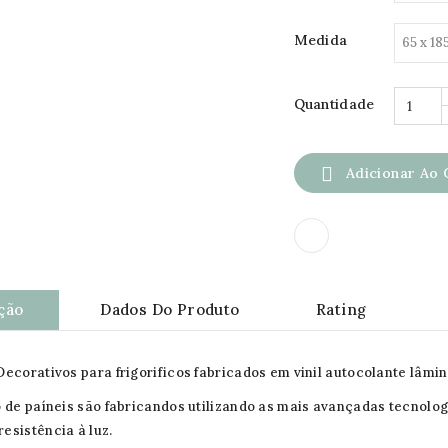
Medida
Quantidade

Adicionar Ao 
ção
Dados Do Produto
Rating
Decorativos para frigorificos fabricados em vinil autocolante lâmi
o de paíneis são fabricandos utilizando as mais avançadas tecnolog
esistência à luz.