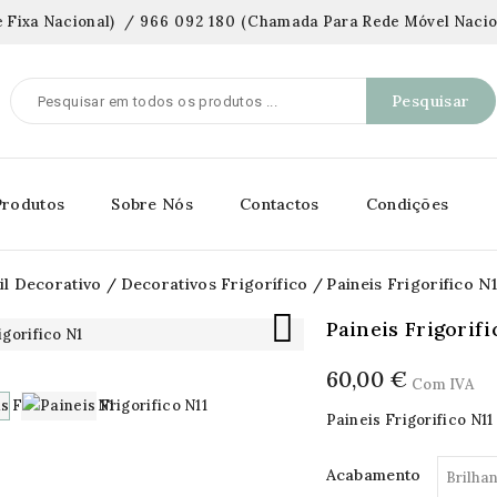
 Fixa Nacional)
/
966 092 180
(
Chamada Para Rede Móvel Nacio
Pesquisar
Produtos
Sobre Nós
Contactos
Condições
il Decorativo
Decorativos Frigorífico
Paineis Frigorifico N1

Paineis Frigorifi
60,00 €
Com IVA
Paineis Frigorifico N11
Acabamento