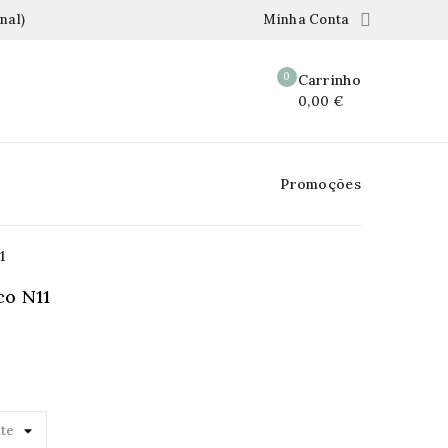

nal)
Minha Conta
0
Carrinho
0,00 €
Promoções
1
co N11