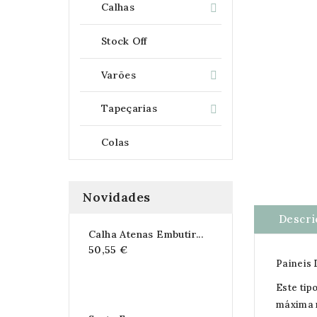
Calhas

Stock Off
Varões

Tapeçarias

Colas
Novidades
Descri
Calha Atenas Embutir...
50,55 €
Paineis 
Este tip
máxima r