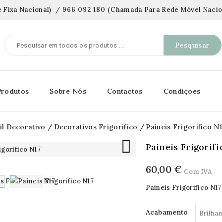
 Fixa Nacional)
/
966 092 180
(
Chamada Para Rede Móvel Nacio
Pesquisar
Produtos
Sobre Nós
Contactos
Condições
il Decorativo
Decorativos Frigorífico
Paineis Frigorifico N

Paineis Frigorifi
60,00 €
Com IVA
Paineis Frigorifico N17
Acabamento