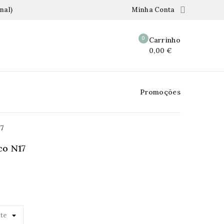

nal)
Minha Conta
0
Carrinho
0,00 €
Promoções
17
co N17