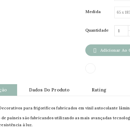
Medida
Quantidade

Adicionar Ao 
ção
Dados Do Produto
Rating
Decorativos para frigorificos fabricados em vinil autocolante lâmi
o de paíneis são fabricandos utilizando as mais avançadas tecnolog
esistência à luz.