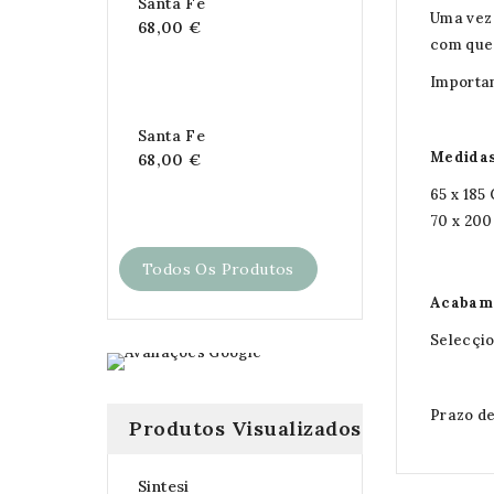
Santa Fe
Uma vez 
68,00 €
com que 
Importan
Santa Fe
Medidas
68,00 €
65 x 185
70 x 20
Todos Os Produtos
Acabame
Selecçio
Prazo de
Produtos Visualizados
Sintesi