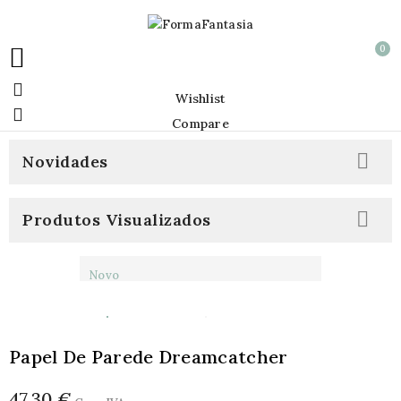
0


Wishlist

Compare

Novidades

Produtos Visualizados
Novo
Papel De Parede Dreamcatcher
47,30 €