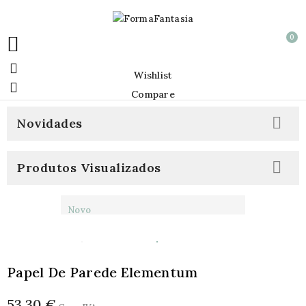
0


Wishlist

Compare

Novidades

Produtos Visualizados
Novo
Papel De Parede Elementum
53,30 €