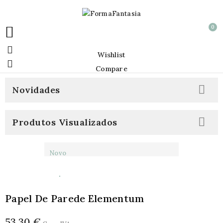
0


Wishlist

Compare

Novidades

Produtos Visualizados
Novo
Papel De Parede Elementum
53,30 €