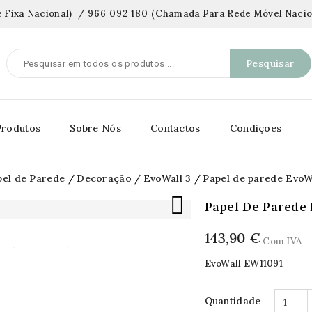
 Fixa Nacional)
/
966 092 180
(
Chamada Para Rede Móvel Nacio
Pesquisar
Produtos
Sobre Nós
Contactos
Condições
pel de Parede
Decoração
EvoWall 3
Papel de parede EvoW

Papel De Parede 
143,90 €
Com IVA
EvoWall EW11091
Quantidade