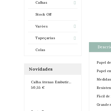
Calhas

Stock Off
Varões

Tapeçarias

Descri
Colas
Papel de
Novidades
Papel e
Medidas 
Calha Atenas Embutir...
50,55 €
Resisten
Fácil de
Grande r