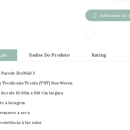

Adicionar Ao 
ção
Dados Do Produto
Rating
 Parede EvoWall 3
m Tecido não Tecido (TNT) Non Woven
do rolo 10,00m x 106 Cm largura
te à lavagem
 remover a seco
esistência à luz solar