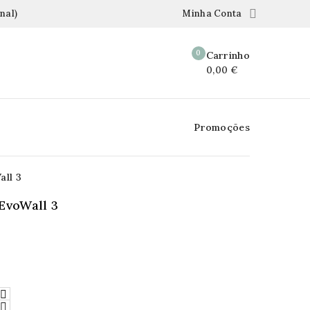

nal)
Minha Conta
0
Carrinho
0,00 €
Promoções
all 3
EvoWall 3