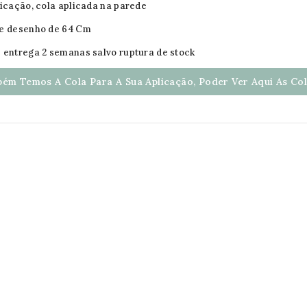
licação, cola aplicada na parede
de desenho de 64 Cm
 entrega 2 semanas salvo ruptura de stock
ém Temos A Cola Para A Sua Aplicação, Poder Ver Aqui As Cola