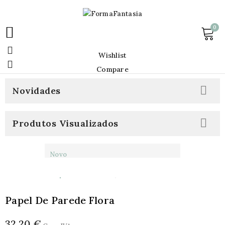
0


Wishlist

Compare

Novidades

Produtos Visualizados
Novo
Papel De Parede Flora
32,20 €