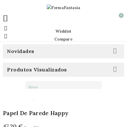
0


Wishlist

Compare

Novidades

Produtos Visualizados
Novo
Papel De Parede Happy
47,20 €