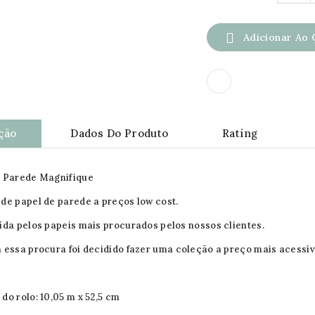

Adicionar Ao 
ção
Dados Do Produto
Rating
e Parede Magnifique
de papel de parede a preços low cost.
ída pelos papeis mais procurados pelos nossos clientes.
 essa procura foi decidido fazer uma coleção a preço mais acessív
do rolo: 10,05 m x 52,5 cm