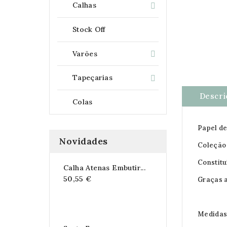
Calhas

Stock Off
Varões

Tapeçarias

Descri
Colas
Papel d
Novidades
Coleção 
Constitu
Calha Atenas Embutir...
50,55 €
Graças a
Medidas 