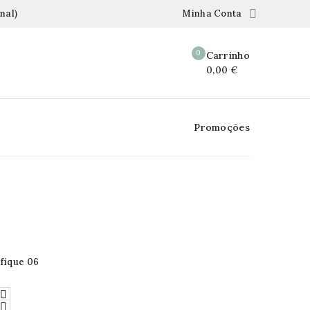

nal)
Minha Conta
0
Carrinho
0,00 €
Promoções
fique 06