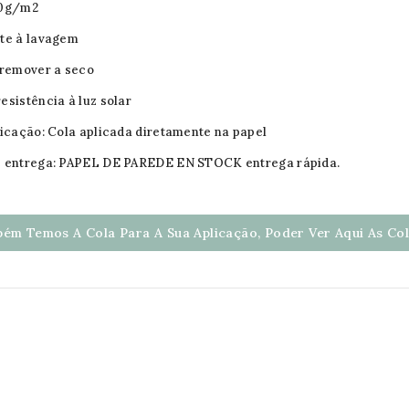
80g/m2
te à lavagem
 remover a seco
esistência à luz solar
licação: Cola aplicada diretamente na papel
e entrega: PAPEL DE PAREDE EN STOCK entrega rápida.
ém Temos A Cola Para A Sua Aplicação, Poder Ver Aqui As Cola