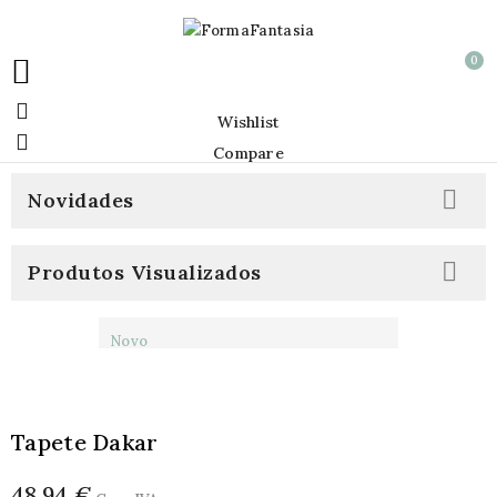
0


Wishlist

Compare

Novidades

Produtos Visualizados
Novo
Tapete Dakar
48,94 €