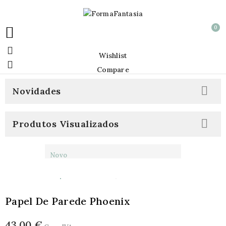
0


Wishlist

Compare

Novidades

Produtos Visualizados
Novo
Papel De Parede Phoenix
43,00 €