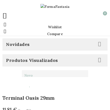
0


Wishlist

Compare

Novidades

Produtos Visualizados
Novo
Terminal Oasis 29mm
11,81 €