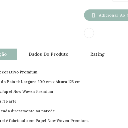

Adicionar Ao 
ção
Dados Do Produto
Rating
Decorativo Premium
do Painel: Largura 200 cm x Altura 125 cm
l:Papel Now Woven Premium
s: 1 Parte
icada diretamente na parede.
nel é fabricado em Papel Now Woven Premium.