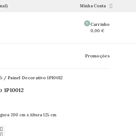

nal)
Minha Conta
0
Carrinho
0,00 €
Promoções
25
Painel Decorativo 1P10012
o 1P10012
gura 200 cm x Altura 125 cm