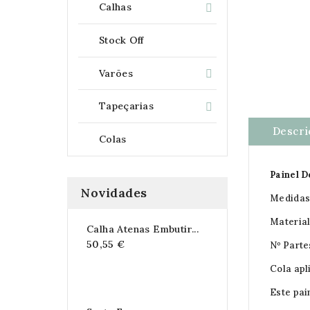
Calhas

Stock Off
Varões

Tapeçarias

Descri
Colas
Painel 
Novidades
Medidas 
Materia
Calha Atenas Embutir...
50,55 €
Nº Parte
Cola apl
Este pai