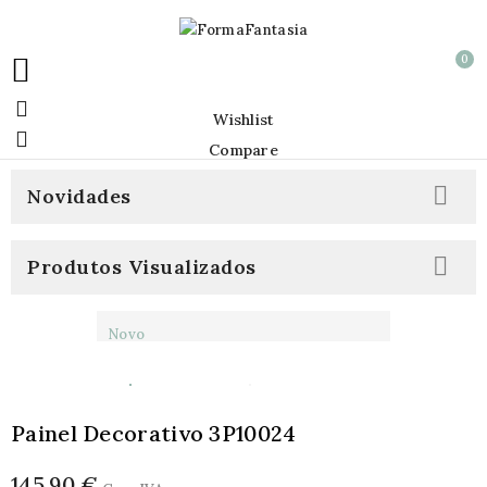
0


Wishlist

Compare

Novidades

Produtos Visualizados
Novo
Painel Decorativo 3P10024
145,90 €