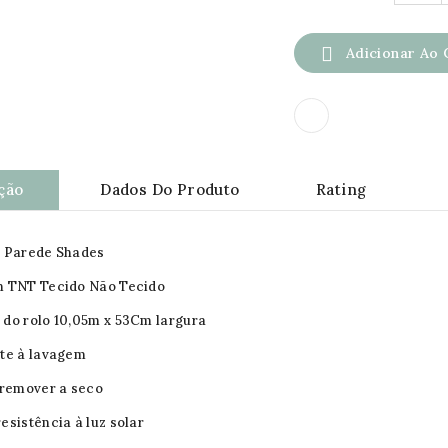

Adicionar Ao 
ção
Dados Do Produto
Rating
e Parede Shades
m TNT Tecido Não Tecido
do rolo 10,05m x 53Cm largura
te à lavagem
 remover a seco
esistência à luz solar