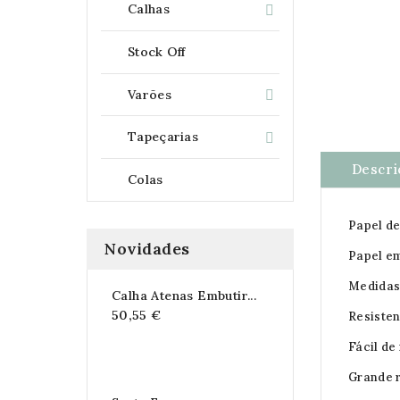
Calhas

Stock Off
Varões

Tapeçarias

Descri
Colas
Papel d
Novidades
Papel e
Medidas 
Calha Atenas Embutir...
50,55 €
Resisten
Fácil de
Grande r