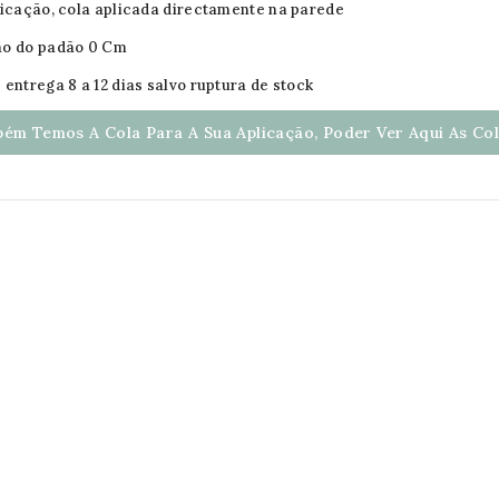
licação, cola aplicada directamente na parede
ão do padão 0 Cm
 entrega 8 a 12 dias salvo ruptura de stock
ém Temos A Cola Para A Sua Aplicação, Poder Ver Aqui As Cola