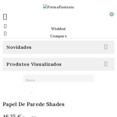
0


Wishlist

Compare

Novidades

Produtos Visualizados
Novo
Papel De Parede Shades
46,35 €