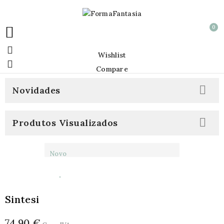
0


Wishlist

Compare

Novidades

Produtos Visualizados
Novo
Sintesi
74,90 €