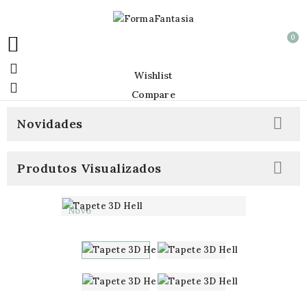
0


Wishlist

Compare

Novidades

Produtos Visualizados
Novo