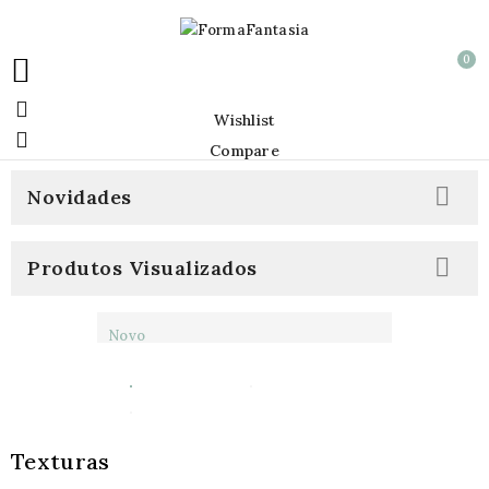
0


Wishlist

Compare

Novidades

Produtos Visualizados
Novo
Texturas