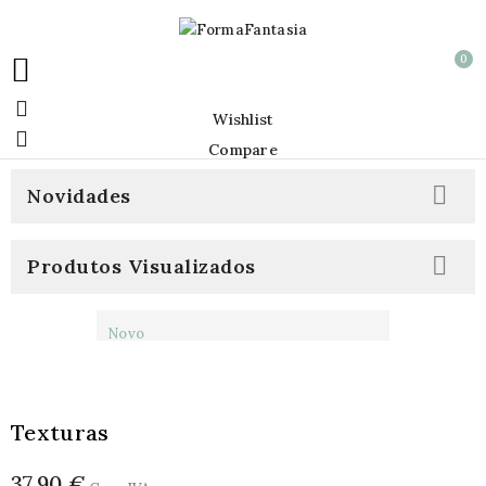
0


Wishlist

Compare

Novidades

Produtos Visualizados
Novo
Texturas
37,90 €