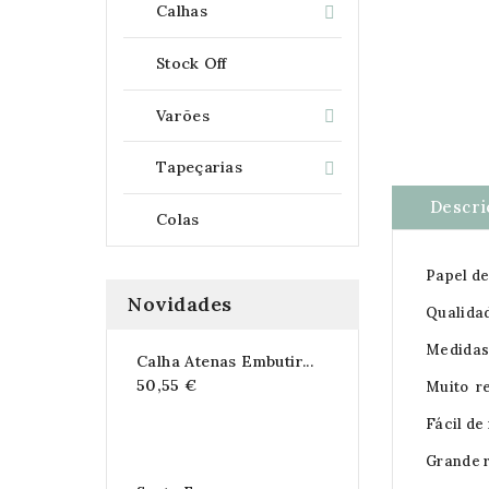
Calhas

Stock Off
Varões

Tapeçarias

Descri
Colas
Papel d
Novidades
Qualida
Medidas 
Calha Atenas Embutir...
50,55 €
Muito re
Fácil de
Grande r