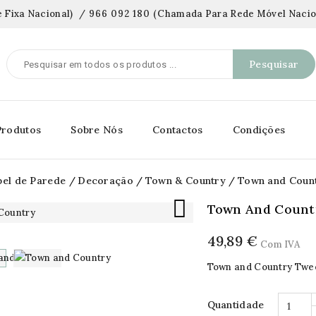
 Fixa Nacional)
/
966 092 180
(
Chamada Para Rede Móvel Nacio
Pesquisar
Produtos
Sobre Nós
Contactos
Condições
pel de Parede
Decoração
Town & Country
Town and Coun

Town And Count
49,89 €
Com IVA
Town and Country Twe
Quantidade