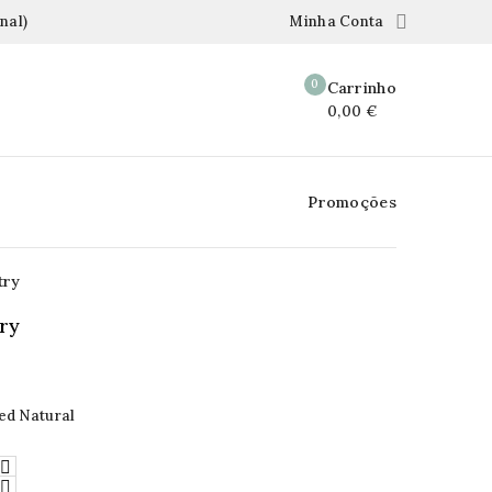

nal)
Minha Conta
0
Carrinho
0,00 €
Promoções
try
ry
ed Natural