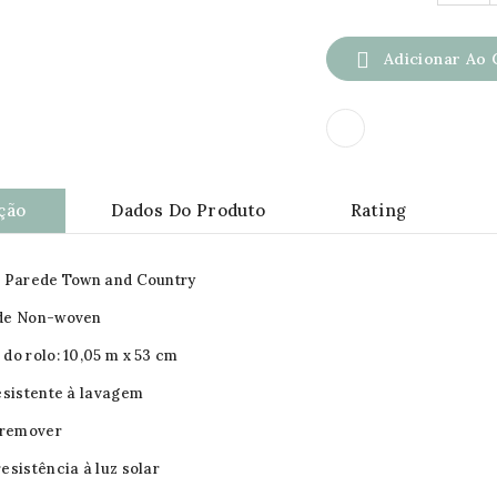

Adicionar Ao 
ção
Dados Do Produto
Rating
e Parede Town and Country
de Non-woven
do rolo: 10,05 m x 53 cm
sistente à lavagem
 remover
esistência à luz solar