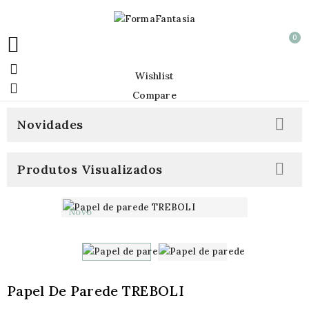
0


Wishlist

Compare

Novidades

Produtos Visualizados
Novo
Papel De Parede TREBOLI