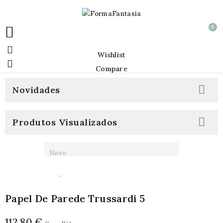
0


Wishlist

Compare

Novidades

Produtos Visualizados
Novo
Papel De Parede Trussardi 5
112,80 €