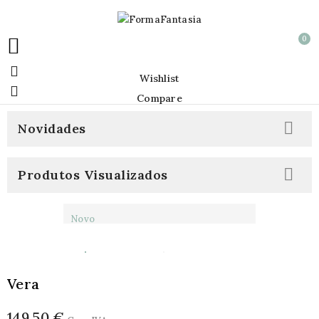
0


Wishlist

Compare

Novidades

Produtos Visualizados
Novo
Vera
149,50 €