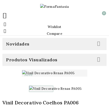
0


Wishlist

Compare

Novidades

Produtos Visualizados
Novo
Vinil Decorativo Coelhos PA006