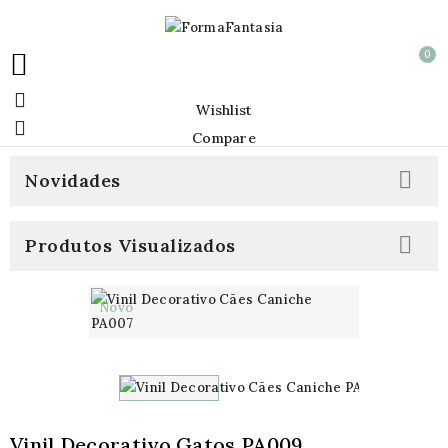
0


Wishlist

Compare

Novidades

Produtos Visualizados
Novo
Vinil Decorativo Gatos PA009