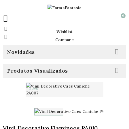
0


Wishlist

Compare

Novidades

Produtos Visualizados
Novo
Vinil Decorativo Flamingos PA010