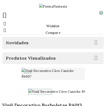
0


Wishlist

Compare

Novidades

Produtos Visualizados
Novo
Vinil Decorativo Borboletas PA013