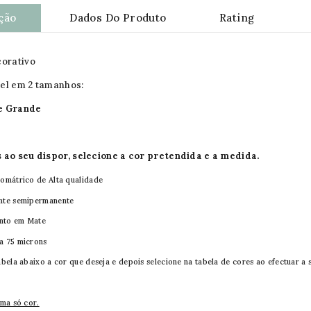
ção
Dados Do Produto
Rating
corativo
el em 2 tamanhos:
e Grande
 ao seu dispor, selecione a cor pretendida e a medida.
nomátrico de Alta qualidade
nte semipermanente
nto em Mate
a 75 microns
abela abaixo a cor que deseja e depois selecione na tabela de cores ao efectuar a
uma só cor.