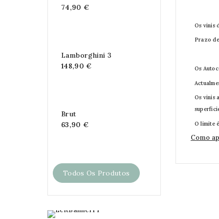
74,90 €
Os vinis
Prazo de
Lamborghini 3
148,90 €
Os Autoc
Actualme
Os vinis 
superfici
Brut
O limite 
63,90 €
Como apl
Todos Os Produtos