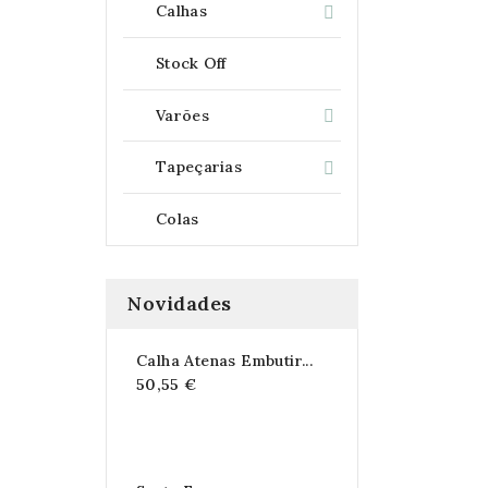
Calhas

Stock Off
Varões

Tapeçarias

Colas
Novidades
Calha Atenas Embutir...
50,55 €