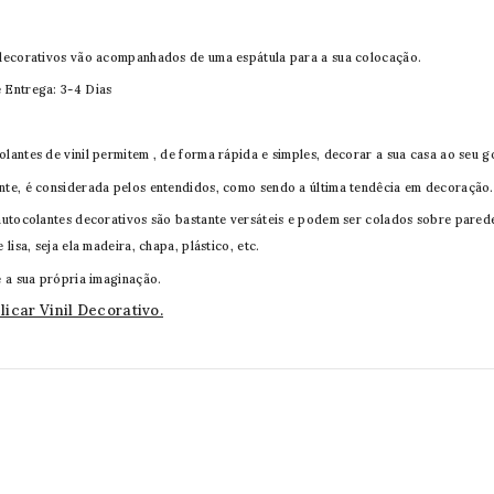
 decorativos vão acompanhados de uma espátula para a sua colocação.
 Entrega: 3-4 Dias
olantes de vinil permitem , de forma rápida e simples, decorar a sua casa ao seu
nte, é considerada pelos entendidos, como sendo a última tendêcia em decoração.
autocolantes decorativos são bastante versáteis e podem ser colados sobre paredes
e lisa, seja ela madeira, chapa, plástico, etc.
é a sua própria imaginação.
icar Vinil Decorativo.