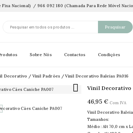
 Fixa Nacional)
/
966 092 180
(
Chamada Para Rede Móvel Nacio
Pesquisar
Produtos
Sobre Nós
Contactos
Condições
il Decorativo
Vinil Padrões
Vinil Decorativo Baleias PA016

Vinil Decorativo
46,95 €
Com IVA
Vinil Decorativo Balei
Tamanhos:
Médio : Alt 70,0 cm x L