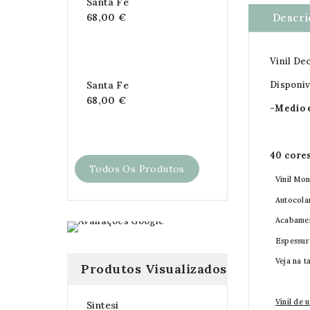
Santa Fe
Descri
68,00 €
Vinil De
Disponiv
Santa Fe
68,00 €
-Medio 
40 cores
Todos Os Produtos
Vinil Mo
Autocola
Acabame
Espessur
Veja na t
Produtos Visualizados
Vinil de 
Sintesi