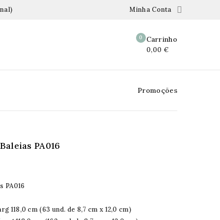

nal)
Minha Conta
0
Carrinho
0,00 €
Promoções
 Baleias PA016
as PA016
arg 118,0 cm (63 und. de 8,7 cm x 12,0 cm)