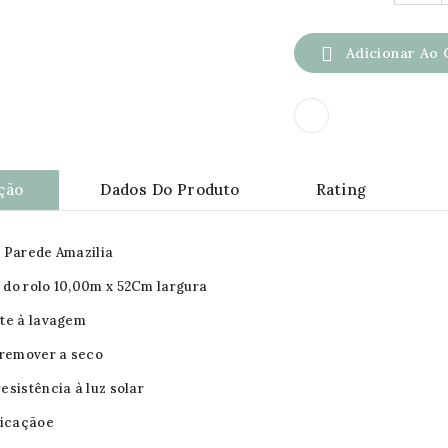

Adicionar Ao 
ção
Dados Do Produto
Rating
 Parede Amazilia
do rolo 10,00m x 52Cm largura
te à lavagem
 remover a seco
esistência à luz solar
licaçãoe