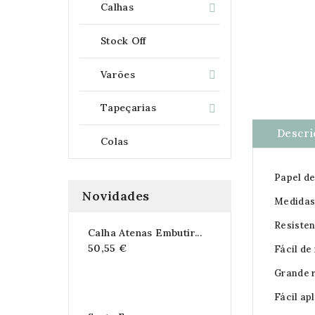
Calhas

Stock Off
Varões

Tapeçarias

Descri
Colas
Papel de
Novidades
Medidas 
Resisten
Calha Atenas Embutir...
50,55 €
Fácil de
Grande r
Fácil ap