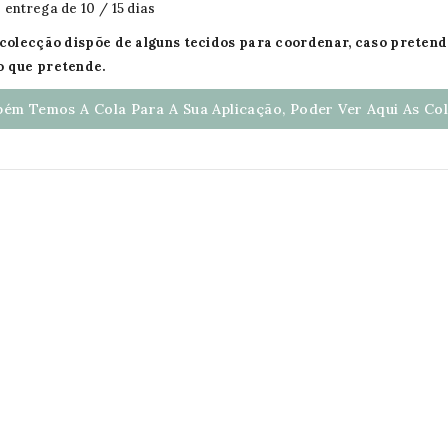
 entrega de 10 / 15 dias
a colecção dispõe de alguns tecidos para coordenar, caso preten
o que pretende.
ém Temos A Cola Para A Sua Aplicação, Poder Ver Aqui As Cola