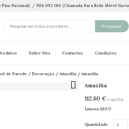
 Fixa Nacional)
/
966 092 180
(
Chamada Para Rede Móvel Nacio
Pesquisar
Produtos
Sobre Nós
Contactos
Condições
pel de Parede
Decoração
Amazilia
Amazilia

Amazilia
112,60 €
Com IVA
Limosa 111072
Quantidade