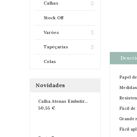
Calhas

Stock Off
Varões

Tapeçarias

Descri
Colas
Papel de
Novidades
Medidas 
Resisten
Calha Atenas Embutir...
50,55 €
Fácil de
Grande r
Fácil ap