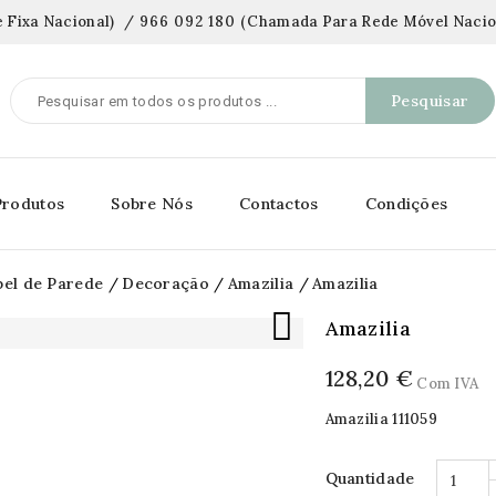
 Fixa Nacional)
/
966 092 180
(
Chamada Para Rede Móvel Nacio
Pesquisar
Produtos
Sobre Nós
Contactos
Condições
pel de Parede
Decoração
Amazilia
Amazilia

Amazilia
128,20 €
Com IVA
Amazilia 111059
Quantidade