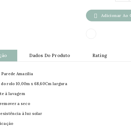

Adicionar Ao 
ção
Dados Do Produto
Rating
 Parede Amazilia
do rolo 10,00m x 68,60Cm largura
te à lavagem
 remover a seco
esistência à luz solar
licação