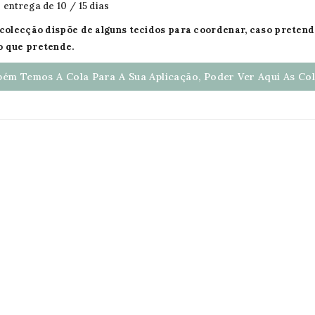
 entrega de 10 / 15 dias
a colecção dispõe de alguns tecidos para coordenar, caso preten
o que pretende.
ém Temos A Cola Para A Sua Aplicação, Poder Ver Aqui As Cola