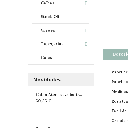
Calhas

Stock Off
Varões

Tapeçarias

Descri
Colas
Papel de
Novidades
Papel e
Medidas 
Calha Atenas Embutir...
50,55 €
Resisten
Fácil de
Grande r