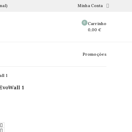

nal)
Minha Conta
0
Carrinho
0,00 €
Promoções
ll 1
EvoWall 1