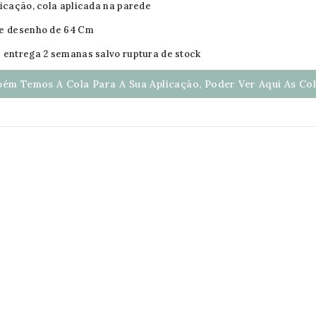
licação, cola aplicada na parede
de desenho de 64 Cm
 entrega 2 semanas salvo ruptura de stock
ém Temos A Cola Para A Sua Aplicação, Poder Ver Aqui As Cola