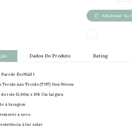

Adicionar Ao 
ção
Dados Do Produto
Rating
 Parede EvoWall 1
m Tecido não Tecido (TNT) Non Woven
do rolo 15,60m x 106 Cm largura
te à lavagem
 remover a seco
esistência à luz solar