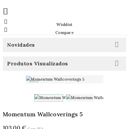


Wishlist

Compare

Novidades

Produtos Visualizados
Novo
Momentum Wallcoverings 5
103,00 €